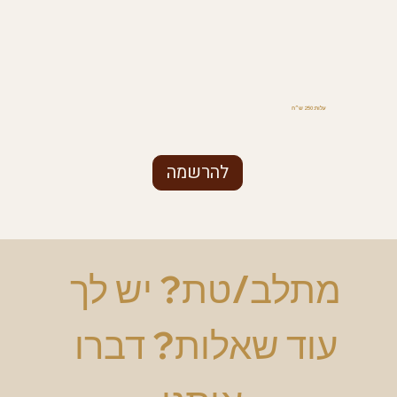
עלות: 250 ש״ח
להרשמה
מתלב/טת? יש לך 
עוד שאלות? דברו 